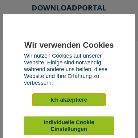
DOWNLOADPORTAL
Login
Registrierung
Wir verwenden Cookies
ANSPRECHPARTNER
Wir nutzen Cookies auf unserer
Sie möchten mehr über den RAIDA Agent erfahren?
Website. Einige sind notwendig,
Dann rufen Sie uns an oder schreiben Sie uns.
während andere uns helfen, diese
Website und Ihre Erfahrung zu
Ihre Ansprechpartner stehen Ihnen gerne für Fragen zur
verbessern.
Verfügung:
Judith Kießner
Ich akzeptiere
Telefon: +49 241 40023 - 355
Fax: +49 241 40023 - 109
E-Mail senden
Individuelle Cookie
Andrea Neese
Einstellungen
Telefon: +49 241 40023 - 457