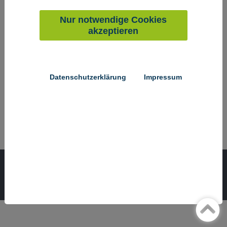
Fax: +49 241 40023 - 109
E-Mail senden
Nur notwendige Cookies
akzeptieren
Fabian Daun
Telefon: +49 241 40023 - 132
Fax: +49 241 40023 - 109
E-Mail senden
Datenschutzerklärung
Impressum
SOPTIM AG
Im Süsterfeld 5-7
52072 Aachen
© SOPTIM AG
Lizenzbedingungen
Kontakt
Datenschutz
Impressum
Cookieeinstellungen